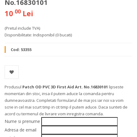
No.16830101
00
10
Lei
(Pretul include TVA)
Disponibilitate:
Indisponibil
(0 bucati)
Cod:
53355
Produsul
Patch OD PVC 3D First Aid Art. No.16830101
lipseste
momentan din stoc, insa il putem aduce la comanda pentru
dumneavoastra. Completati formularul de mai jos iar noi va vom
scrie in cel mai scurt timp in cit timp il putem aduce. Daca sunteti de
acord cu termenul de livrare vom inregistra comanda.
Nume si prenume
Adresa de email