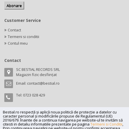
Customer Service
Contact
Termeni si conditii
Contul meu
Contact
SC BESTIAL RECORDS SRL
Magazin fizic desființat
Email:
contact@bestial.ro
Tel:
0723 028 429
Bestial.ro respectă și aplică noua politică de protecție a datelor cu
caracter personal și modificările propuse de Regulamentul (UE)
Copyright (C) 2026
bestial.ro -
All rights reserved.
2016/679. Înainte de a continua navigarea pe website-ul te invităm să
citesti in detaliu informatiile prezentate pe pagina
Termeni si Conditii
,
SC BESTIAL RECORDS SRL, Nr. R.C.: J35/345/2005, C.U.I.: RO17197870,
Prin continuarea navigării pe website-ul nostru confirmi acceptarea