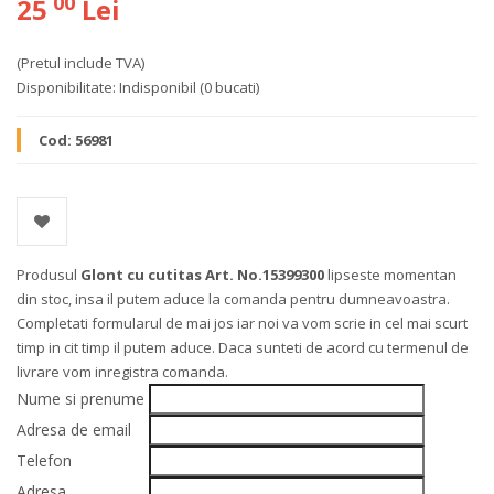
00
25
Lei
(Pretul include TVA)
Disponibilitate:
Indisponibil
(0 bucati)
Cod:
56981
Produsul
Glont cu cutitas Art. No.15399300
lipseste momentan
din stoc, insa il putem aduce la comanda pentru dumneavoastra.
Completati formularul de mai jos iar noi va vom scrie in cel mai scurt
timp in cit timp il putem aduce. Daca sunteti de acord cu termenul de
livrare vom inregistra comanda.
Nume si prenume
Adresa de email
Telefon
Adresa