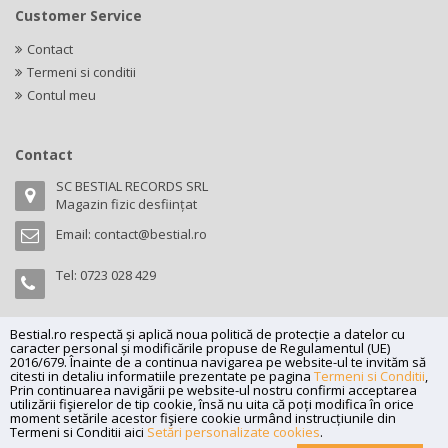
Customer Service
Contact
Termeni si conditii
Contul meu
Contact
SC BESTIAL RECORDS SRL
Magazin fizic desființat
Email:
contact@bestial.ro
Tel:
0723 028 429
Bestial.ro respectă și aplică noua politică de protecție a datelor cu
caracter personal și modificările propuse de Regulamentul (UE)
Copyright (C) 2026
bestial.ro -
All rights reserved.
2016/679. Înainte de a continua navigarea pe website-ul te invităm să
citesti in detaliu informatiile prezentate pe pagina
Termeni si Conditii
,
SC BESTIAL RECORDS SRL, Nr. R.C.: J35/345/2005, C.U.I.: RO17197870,
Prin continuarea navigării pe website-ul nostru confirmi acceptarea
Adresa: Magazin fizic desființat
utilizării fişierelor de tip cookie, însă nu uita că poți modifica în orice
moment setările acestor fişiere cookie urmând instrucțiunile din
Powered by
Net Interaction
.
Termeni si Conditii aici
Setări personalizate cookies
.