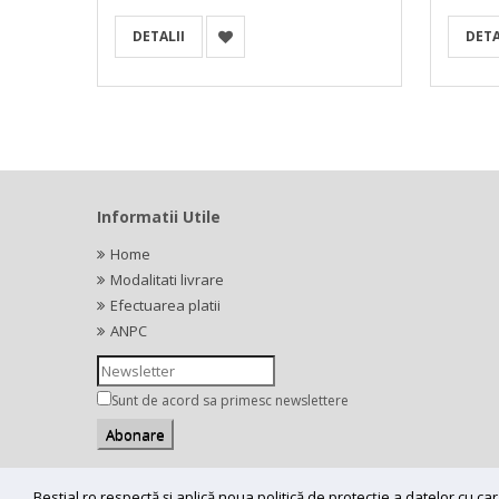
DETALII
DETA
Informatii Utile
Home
Modalitati livrare
Efectuarea platii
ANPC
Sunt de acord sa primesc newslettere
Bestial.ro respectă și aplică noua politică de protecție a datelor cu 