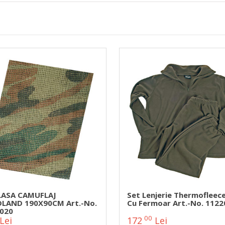
LASA CAMUFLAJ
Set Lenjerie Thermofleece
AND 190X90CM Art.-No.
Cu Fermoar Art.-No. 1122
020
00
Lei
172
Lei