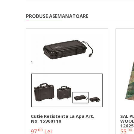
PRODUSE ASEMANATOARE
Art.
Cutie Rezistenta La Apa Art.
SAL P
No. 15960110
WOODL
12625
00
00
97
Lei
55