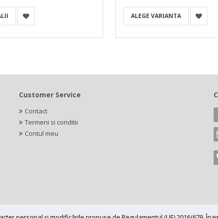
LII
ALEGE VARIANTA
Customer Service
C
Contact
Termeni si conditii
Contul meu
caracter personal și modificările propuse de Regulamentul (UE) 2016/679. În