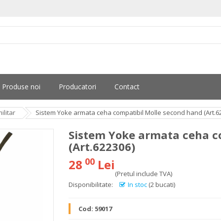
Produse noi
Producatori
Contact
ilitar
Sistem Yoke armata ceha compatibil Molle second hand (Art.6
Sistem Yoke armata ceha c
(Art.622306)
00
28
Lei
(Pretul include TVA)
Disponibilitate:
In stoc
(2 bucati)
Cod:
59017