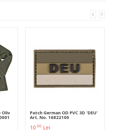
 Oliv
Patch German OD PVC 3D ′DEU′
Soluti
0001
Art. No. 16822100
Din Pi
GERMA
00
00
10
Lei
22