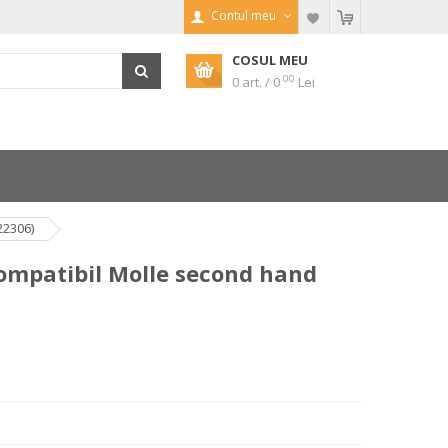
Contul meu
COSUL MEU
00
0 art. / 0
Lei
22306)
ompatibil Molle second hand