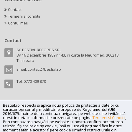
Contact
Termeni si conditii
Contul meu
Contact
SC BESTIAL RECORDS SRL
Bv 16 Decembrie 1989 nr 43, in curte la Neuromed, 300218,
Timisoara
Email:
contact@bestial.ro
Tel:
0770 409 870
Bestial.ro respectă și aplică noua politică de protecție a datelor cu
Copyright (C) 2026
bestial.ro -
All rights reserved.
caracter personal și modificările propuse de Regulamentul (UE)
SC BESTIAL RECORDS SRL, Nr. R.C.: J35/345/2005, C.U.I.: RO17197870,
2016/679. Înainte de a continua navigarea pe website-ul te invităm să
citesti in detaliu informatiile prezentate pe pagina
Termeni si Conditii
,
Adresa: Bv 16 Decembrie 1989 nr 43, in curte la Neuromed, 300218,
Prin continuarea navigării pe website-ul nostru confirmi acceptarea
Timisoara
utilizării fişierelor de tip cookie, însă nu uita că poți modifica în orice
moment setările acestor fişiere cookie urmând instrucțiunile din
Powered by
Net Interaction
.