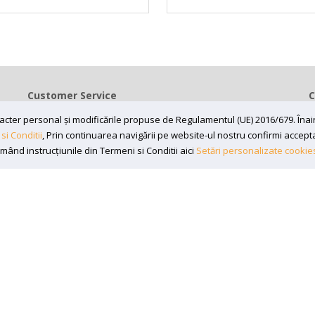
Customer Service
C
Contact
caracter personal și modificările propuse de Regulamentul (UE) 2016/679. În
Termeni si conditii
si Conditii
, Prin continuarea navigării pe website-ul nostru confirmi acceptare
rmând instrucțiunile din Termeni si Conditii aici
Setări personalizate cookie
Contul meu
197870, Adresa: Magazin fizic desființat