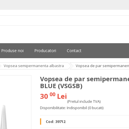
Produse noi
Producatori
Contact
Vopsea semipermanenta albastra
Vopsea de par semipermanent
Vopsea de par semipermane
BLUE (VSGSB)
00
30
Lei
(Pretul include TVA)
Disponibilitate:
Indisponibil
(0 bucati)
Cod:
39712