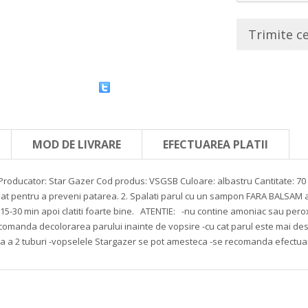
Trimite c
MOD DE LIVRARE
EFECTUAREA PLATII
Producator: Star Gazer
Cod produs: VSGSB
Culoare: albastru
Cantitate: 70
diat pentru a preveni patarea.
2. Spalati parul cu un sampon FARA BALSAM ap
 15-30 min apoi clatiti foarte bine.
ATENTIE:
-nu contine amoniac sau pero
ecomanda decolorarea parului inainte de vopsire
-cu cat parul este mai des
a a 2 tuburi
-vopselele Stargazer se pot amesteca
-se recomanda efectuare