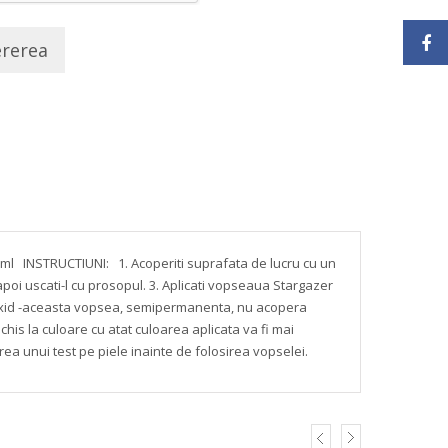
ererea
 ml
INSTRUCTIUNI:
1. Acoperiti suprafata de lucru cu un
oi uscati-l cu prosopul.
3. Aplicati vopseaua Stargazer
xid
-aceasta vopsea, semipermanenta, nu acopera
chis la culoare cu atat culoarea aplicata va fi mai
a unui test pe piele inainte de folosirea vopselei.