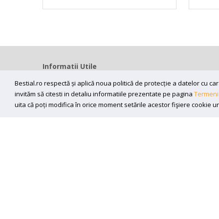
Informatii Utile
Home
Bestial.ro respectă și aplică noua politică de protecție a datelor cu 
Modalitati livrare
invităm să citesti in detaliu informatiile prezentate pe pagina
Termeni 
uita că poți modifica în orice moment setările acestor fişiere cookie u
Efectuarea platii
ANPC
Sunt de acord sa primesc newslettere
Copyright (C) 2026
bestial.ro -
All rights reserved.
SC BESTIAL RECORDS SRL, Nr. R.C.: J35/345/2005, C.U.I.: RO17
Powered by
Net Interaction
.