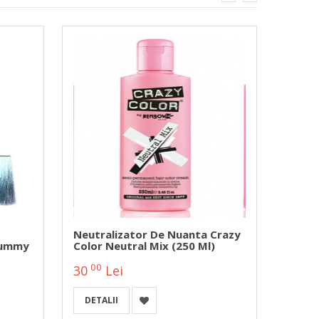
Neutralizator De Nuanta Crazy
Vopse
Yummy
Color Neutral Mix (250 Ml)
Starg
00
00
30
Lei
30
DETALII
DETA