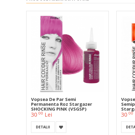
Vopsea De Par Semi
Vopse
zer
Permanenta Roz Stargazer
Semip
SHOCKING PINK (VSGSP)
Starg
00
00
30
Lei
30
DETALII
DETA