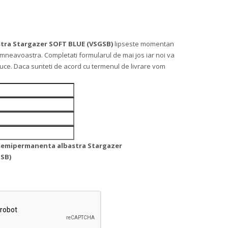
tra Stargazer SOFT BLUE (VSGSB)
lipseste momentan
mneavoastra. Completati formularul de mai jos iar noi va
 aduce. Daca sunteti de acord cu termenul de livrare vom
semipermanenta albastra Stargazer
SB)