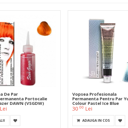
a De Par
Vopsea Profesionala
ermanenta Portocalie
Permanenta Pentru Par 
azer DAWN (VSGDW)
Colour Pastel Ice Blue
00
Lei
30
Lei
LII
ADAUGA IN COS