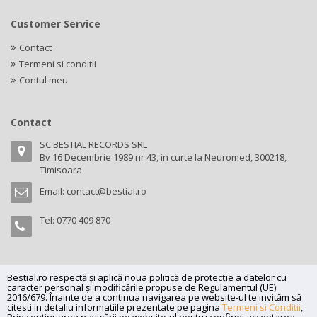
Customer Service
Contact
Termeni si conditii
Contul meu
Contact
SC BESTIAL RECORDS SRL
Bv 16 Decembrie 1989 nr 43, in curte la Neuromed, 300218,
Timisoara
Email:
contact@bestial.ro
Tel:
0770 409 870
Bestial.ro respectă și aplică noua politică de protecție a datelor cu
Copyright (C) 2026
bestial.ro -
All rights reserved.
caracter personal și modificările propuse de Regulamentul (UE)
SC BESTIAL RECORDS SRL, Nr. R.C.: J35/345/2005, C.U.I.: RO17197870,
2016/679. Înainte de a continua navigarea pe website-ul te invităm să
citesti in detaliu informatiile prezentate pe pagina
Termeni si Conditii
,
Adresa: Bv 16 Decembrie 1989 nr 43, in curte la Neuromed, 300218,