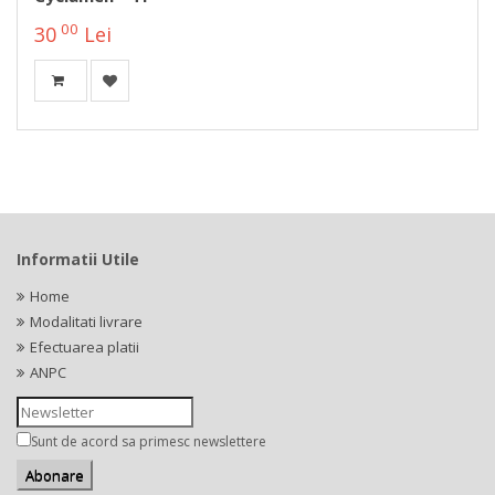
00
30
Lei
Informatii Utile
Home
Modalitati livrare
Efectuarea platii
ANPC
Sunt de acord sa primesc newslettere