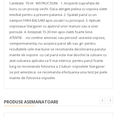
Cantitate: 70 ml
INSTRUCTIUNI:
1. Acoperiti suprafata de
lucru cu un prosop vechi. Daca atingeti pielea cu vopsea clatiti
imediat pentru a preveni patarea.
2. Spalati parul cu un
sampon FARA BALSAM apoi uscati-l cu prosopul.
3. Aplicati
vopseaua Stargazer cu ajutorul unor manusi sau a unei
pensule.
4. Asteptati 15-30 min apoi clatiti foarte bine.
ATENTIE:
-nu contine amoniac sau peroxid
-aceasta vopsea,
semipermanenta, nu acopera parul alb sau gri
-pentru
rezultatele cele mai bune se recomanda decolorarea parului
inainte de vopsire
-cu cat parul este mai deschis la culoare cu
atat culoarea aplicata va fi mai intensa
-pentru parul foarte
lung se recomanda folosirea a 2 tuburi
-vopselele Stargazer
se pot amesteca
-se recomanda efectuarea unui test pe piele
inainte de folosirea vopselei.
PRODUSE ASEMANATOARE