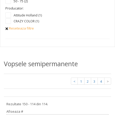
50 - 75 (2)
Producator:
Attitude Holland (1)
CRAZY COLOR (1)
Reseteaza filtre
Vopsele semipermanente
<
1
2
3
4
>
Rezultate 150 - 114 din 114.
Afiseaza #