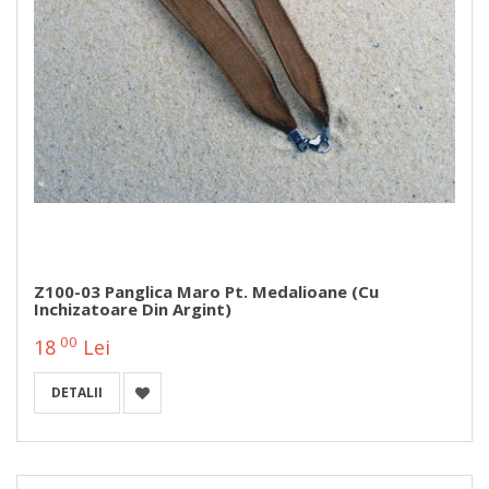
Z100-03 Panglica Maro Pt. Medalioane (cu
Inchizatoare Din Argint)
00
18
Lei
DETALII