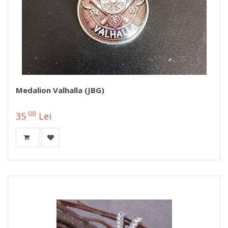
Medalion Valhalla (JBG)
00
35
Lei