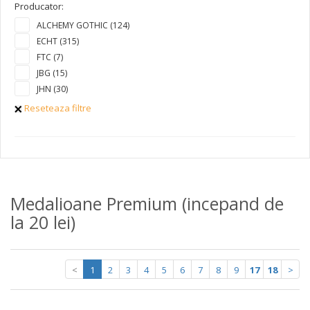
Producator:
ALCHEMY GOTHIC (124)
ECHT (315)
FTC (7)
JBG (15)
JHN (30)
Reseteaza filtre
Medalioane Premium (incepand de
la 20 lei)
<
1
2
3
4
5
6
7
8
9
17
18
>