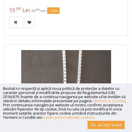
00
15
Lei
00
30
Lei
- 50%
Bestial.ro respectă și aplică noua politică de protecție a datelor cu
caracter personal și modificările propuse de Regulamentul (UE)
2016/679. Înainte de a continua navigarea pe website-ul te invităm să
citesti in detaliu informatiile prezentate pe pagina
Termeni si Conditii
,
Prin continuarea navigării pe website-ul nostru confirmi acceptarea
utilizării fişierelor de tip cookie, însă nu uita că poți modifica în orice
moment setările acestor fişiere cookie urmând instrucțiunile din
Termeni si Conditii aici
Setări personalizate cookies
.
Ok, accept toate