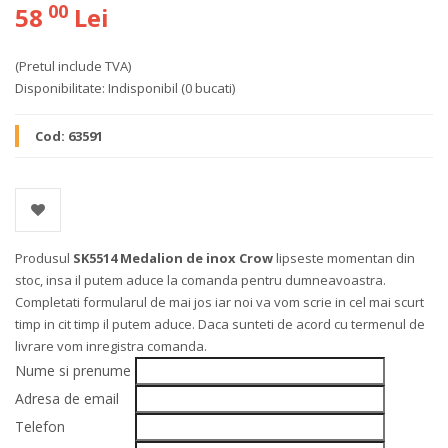
00
58
Lei
(Pretul include TVA)
Disponibilitate:
Indisponibil
(0 bucati)
Cod:
63591
Produsul
SK5514 Medalion de inox Crow
lipseste momentan din
stoc, insa il putem aduce la comanda pentru dumneavoastra.
Completati formularul de mai jos iar noi va vom scrie in cel mai scurt
timp in cit timp il putem aduce. Daca sunteti de acord cu termenul de
livrare vom inregistra comanda.
Nume si prenume
Adresa de email
Telefon