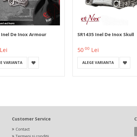
 Inel De Inox Armour
SR1435 Inel De Inox Skull
r
00
Lei
50
Lei
E VARIANTA
ALEGE VARIANTA
Customer Service
C
Contact
Termeni si conditii