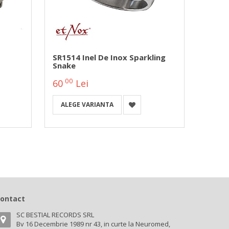
SR1514 Inel De Inox Sparkling
SR121
Snake
Zirco
00
00
60
Lei
45
ALEGE VARIANTA
ALEG
ontact
SC BESTIAL RECORDS SRL
Bv 16 Decembrie 1989 nr 43, in curte la Neuromed,