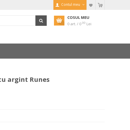
Contul meu
COSUL MEU
00
0 art. / 0
Lei
cu argint Runes