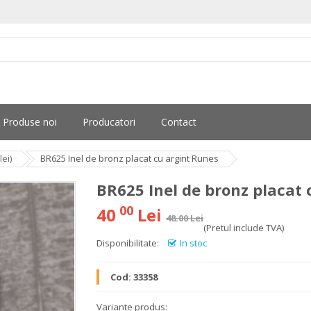
Produse noi
Producatori
Contact
ei)
BR625 Inel de bronz placat cu argint Runes
BR625 Inel de bronz placat 
00
40
Lei
48.00 Lei
(Pretul include TVA)
Disponibilitate:
In stoc
Cod:
33358
Variante produs: