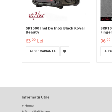
 Ring
SR1500 Inel De Inox Black Royal
SRR10
Beauty
Finge
00
00
63
Lei
96
ALEGE VARIANTA
ALEG
Informatii Utile
Home
Modalitati livrare