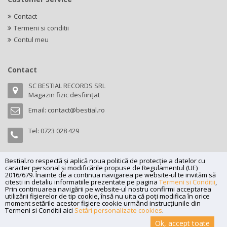
Contact
Termeni si conditii
Contul meu
Contact
SC BESTIAL RECORDS SRL
Magazin fizic desființat
Email:
contact@bestial.ro
Tel:
0723 028 429
Bestial.ro respectă și aplică noua politică de protecție a datelor cu
caracter personal și modificările propuse de Regulamentul (UE)
Copyright (C) 2026
bestial.ro -
All rights reserved.
2016/679. Înainte de a continua navigarea pe website-ul te invităm să
citesti in detaliu informatiile prezentate pe pagina
Termeni si Conditii
,
SC BESTIAL RECORDS SRL, Nr. R.C.: J35/345/2005, C.U.I.: RO17197870,
Prin continuarea navigării pe website-ul nostru confirmi acceptarea
Adresa: Magazin fizic desființat
utilizării fişierelor de tip cookie, însă nu uita că poți modifica în orice
moment setările acestor fişiere cookie urmând instrucțiunile din
Powered by
Net Interaction
.
Termeni si Conditii aici
Setări personalizate cookies
.
Ok, accept toate