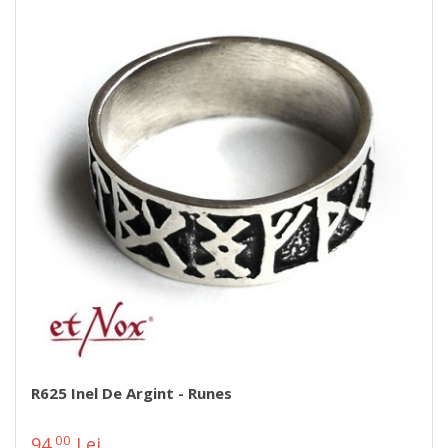
R625 Inel De Argint - Runes
00
94
Lei