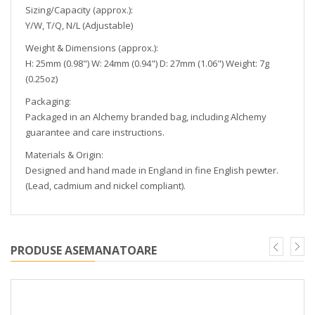
Sizing/Capacity (approx.):
Y/W, T/Q, N/L (Adjustable)
Weight & Dimensions (approx.):
H: 25mm (0.98") W: 24mm (0.94") D: 27mm (1.06") Weight: 7g
(0.25oz)
Packaging:
Packaged in an Alchemy branded bag, including Alchemy
guarantee and care instructions.
Materials & Origin:
Designed and hand made in England in fine English pewter.
(Lead, cadmium and nickel compliant).
PRODUSE ASEMANATOARE