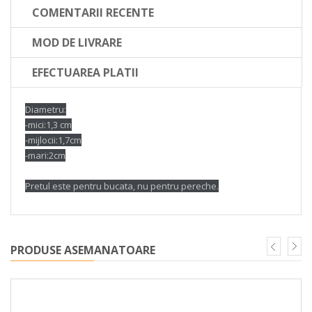
COMENTARII RECENTE
MOD DE LIVRARE
EFECTUAREA PLATII
Diametru:
-mici:1,3 cm
-mijlocii:1,7cm
-mari:2cm
Pretul este pentru bucata, nu pentru pereche.
PRODUSE ASEMANATOARE