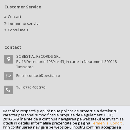
Customer Service
Contact
Termeni si conditii
Contul meu
Contact
SC BESTIAL RECORDS SRL
Bv 16 Decembrie 1989 nr 43, in curte la Neuromed, 300218,
Timisoara
Email:
contact@bestial.ro
Tel:
0770 409 870
Bestial.ro respectă și aplică noua politică de protecție a datelor cu
Copyright (C) 2026
bestial.ro -
All rights reserved.
caracter personal și modificările propuse de Regulamentul (UE)
SC BESTIAL RECORDS SRL, Nr. R.C.: J35/345/2005, C.U.I.: RO17197870,
2016/679. Înainte de a continua navigarea pe website-ul te invităm să
citesti in detaliu informatiile prezentate pe pagina
Termeni si Conditii
,
Adresa: Bv 16 Decembrie 1989 nr 43, in curte la Neuromed, 300218,
Prin continuarea navigării pe website-ul nostru confirmi acceptarea