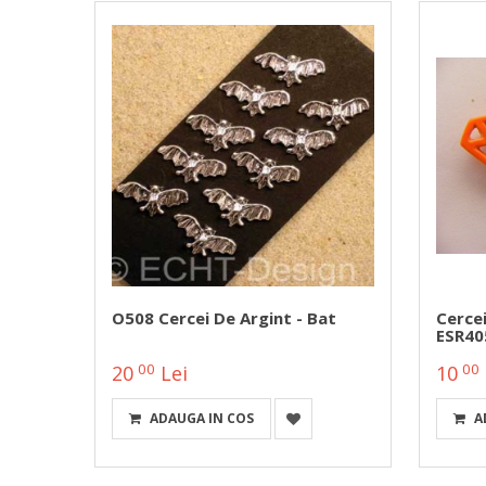
u
O508 Cercei De Argint - Bat
Cerce
ESR40
00
00
20
Lei
10
ADAUGA IN COS
A