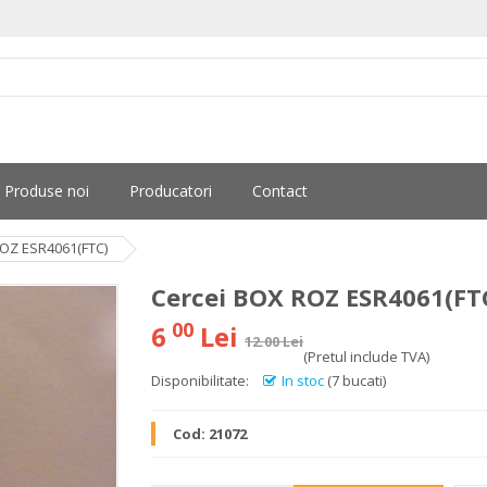
Produse noi
Producatori
Contact
ROZ ESR4061(FTC)
Cercei BOX ROZ ESR4061(FT
00
6
Lei
12.00 Lei
(Pretul include TVA)
Disponibilitate:
In stoc
(7 bucati)
Cod:
21072