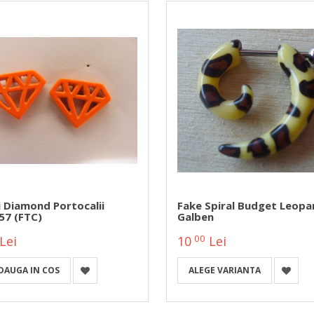
i Diamond Portocalii
Fake Spiral Budget Leopa
57 (FTC)
Galben
00
Lei
10
Lei
DAUGA IN COS
ALEGE VARIANTA