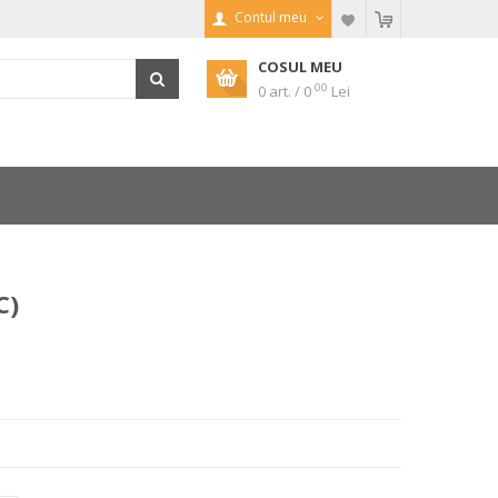
Contul meu
COSUL MEU
00
0 art. / 0
Lei
C)