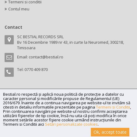
Termeni si conditii
Contul meu
Contact
SC BESTIAL RECORDS SRL
Bv 16 Decembrie 1989 nr 43, in curte la Neuromed, 300218,
Timisoara
Email:
contact@bestial.ro
Tel:
0770 409 870
Bestial.ro respectă și aplică noua politică de protecție a datelor cu
Copyright (C) 2026
bestial.ro -
All rights reserved.
caracter personal și modificările propuse de Regulamentul (UE)
SC BESTIAL RECORDS SRL, Nr. R.C.: J35/345/2005, C.U.I.: RO17197870,
2016/679. Înainte de a continua navigarea pe website-ul te invităm să
citesti in detaliu informatiile prezentate pe pagina
Termeni si Conditii
,
Adresa: Bv 16 Decembrie 1989 nr 43, in curte la Neuromed, 300218,
Prin continuarea navigării pe website-ul nostru confirmi acceptarea
Timisoara
utilizării fişierelor de tip cookie, însă nu uita că poți modifica în orice
moment setările acestor fişiere cookie urmând instrucțiunile din
Powered by
Net Interaction
.
Termeni si Conditii aici
Setări personalizate cookies
.
Ok, accept toate