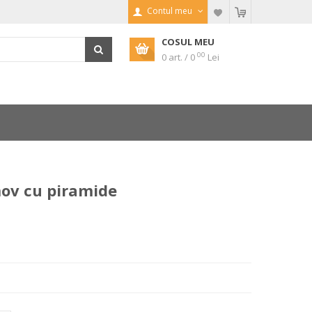
Contul meu
COSUL MEU
00
0 art. / 0
Lei
mov cu piramide