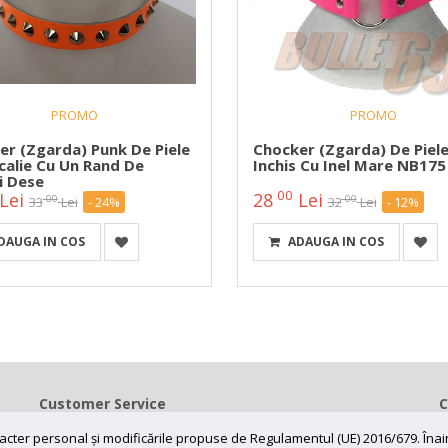
PROMO
PROMO
er (zgarda) Punk De Piele
Chocker (zgarda) De Piel
calie Cu Un Rand De
Inchis Cu Inel Mare NB175
i Dese
00
Lei
28
Lei
00
00
33
Lei
- 24%
32
Lei
- 12%
DAUGA IN COS
ADAUGA IN COS
Customer Service
C
Contact
caracter personal și modificările propuse de Regulamentul (UE) 2016/679. În