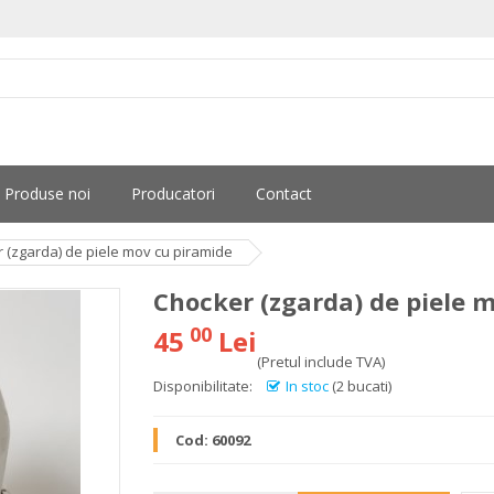
Produse noi
Producatori
Contact
 (zgarda) de piele mov cu piramide
Chocker (zgarda) de piele 
00
45
Lei
(Pretul include TVA)
Disponibilitate:
In stoc
(2 bucati)
Cod:
60092