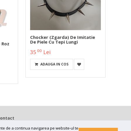
Chocker (zgarda) De Imitatie
Chock
De Piele Cu Tepi Lungi
De Pie
e Roz
00
00
35
Lei
30
ADAUGA IN COS
A
ontact
SC BESTIAL RECORDS SRL
ainte de a continua navigarea pe website-ul te