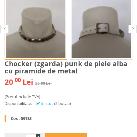
Chocker (zgarda) punk de piele alba
cu piramide de metal
00
20
Lei
35.00 Lei
(Pretul include TVA)
Disponibilitate:
In stoc
(2 bucati)
Cod:
59183
+