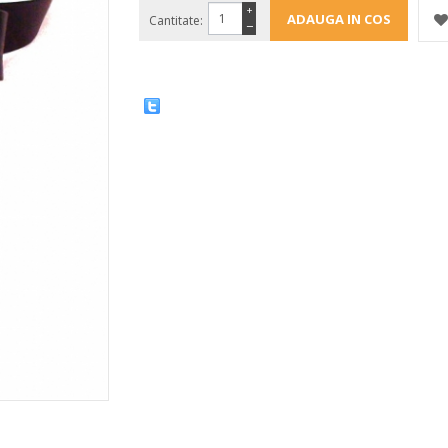
+
Cantitate:
−