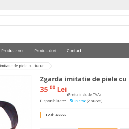
Produse noi
Producatori
Contact
mitatie de piele cu ciucuri
Zgarda imitatie de piele cu 
00
35
Lei
(Pretul include TVA)
Disponibilitate:
In stoc
(2 bucati)
Cod:
48868