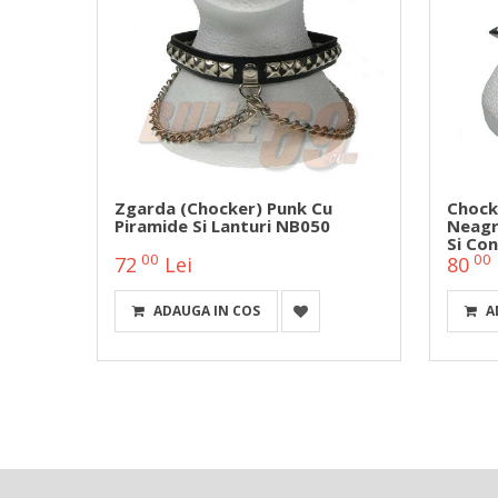
 Piele
Zgarda (chocker) Punk Cu
Chock
ri De
Piramide Si Lanturi NB050
Neagr
Si Co
00
00
72
Lei
80
ADAUGA IN COS
A