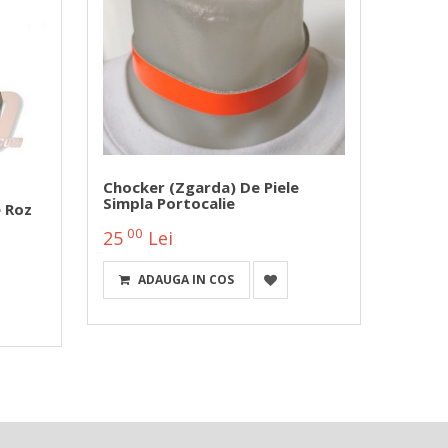
Chocker (zgarda) De Piele
Chock
Simpla Portocalie
Roz C
e Roz
00
00
25
Lei
38
ADAUGA IN COS
A