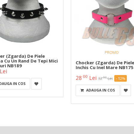
PROMO
er (zgarda) De Piele
a Cu Un Rand De Tepi Mici
Chocker (zgarda) De Piel
nuri NB189
Inchis Cu Inel Mare NB175
Lei
00
28
Lei
00
32
Lei
- 12%
DAUGA IN COS
ADAUGA IN COS