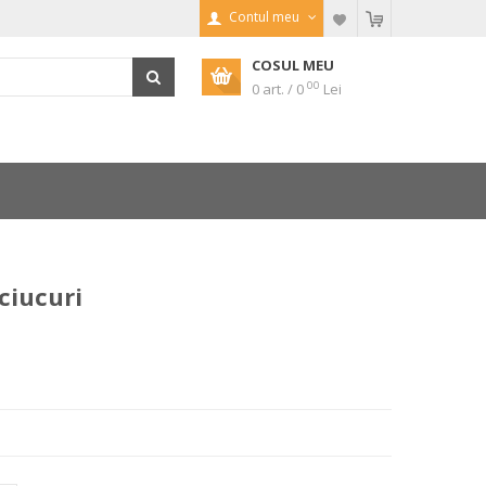
Contul meu
COSUL MEU
00
0 art. / 0
Lei
ciucuri