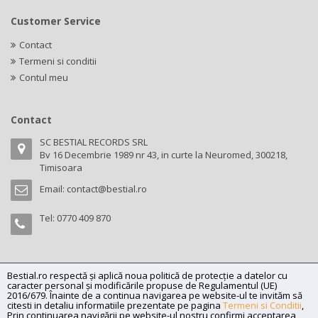
Customer Service
Contact
Termeni si conditii
Contul meu
Contact
SC BESTIAL RECORDS SRL
Bv 16 Decembrie 1989 nr 43, in curte la Neuromed, 300218,
Timisoara
Email:
contact@bestial.ro
Tel:
0770 409 870
Bestial.ro respectă și aplică noua politică de protecție a datelor cu
Copyright (C) 2026
bestial.ro -
All rights reserved.
caracter personal și modificările propuse de Regulamentul (UE)
SC BESTIAL RECORDS SRL, Nr. R.C.: J35/345/2005, C.U.I.: RO17197870,
2016/679. Înainte de a continua navigarea pe website-ul te invităm să
citesti in detaliu informatiile prezentate pe pagina
Termeni si Conditii
,
Adresa: Bv 16 Decembrie 1989 nr 43, in curte la Neuromed, 300218,
Prin continuarea navigării pe website-ul nostru confirmi acceptarea