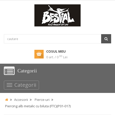
COSUL MEU
00
0 art. / 0
Lei
Categorii
Categorii
Accesorii
Pierce-uri
Piercing alb metalic cu biluta (FTC)(P01-017)