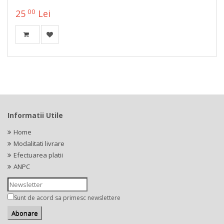
00
25
Lei
Informatii Utile
Home
Modalitati livrare
Efectuarea platii
ANPC
Sunt de acord sa primesc newslettere