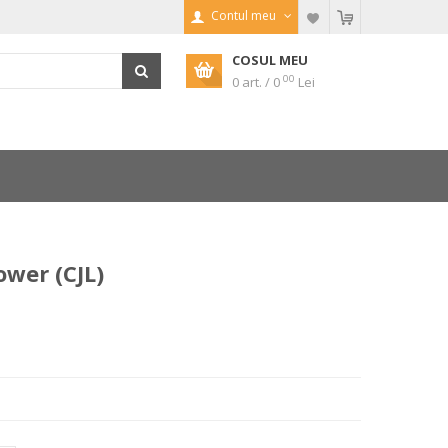
Contul meu
COSUL MEU
00
0 art. / 0
Lei
ower (CJL)