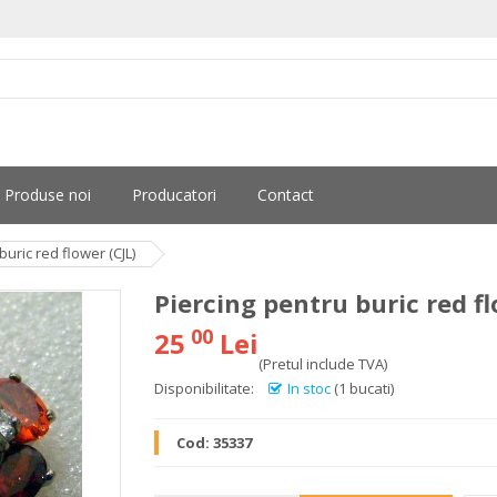
Produse noi
Producatori
Contact
buric red flower (CJL)
Piercing pentru buric red fl
00
25
Lei
(Pretul include TVA)
Disponibilitate:
In stoc
(1 bucati)
Cod:
35337