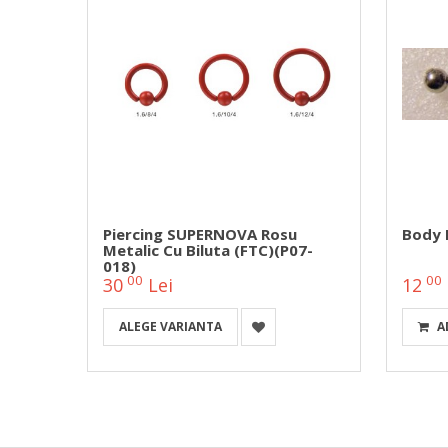
ca
Piercing SUPERNOVA Rosu
Body P
Metalic Cu Biluta (FTC)(P07-
018)
00
00
30
Lei
12
ALEGE VARIANTA
A