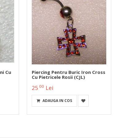
ni Cu
Piercing Pentru Buric Iron Cross
Nose 
Cu Pietricele Rosii (CJL)
Alba
00
00
25
Lei
3
L
ADAUGA IN COS
A