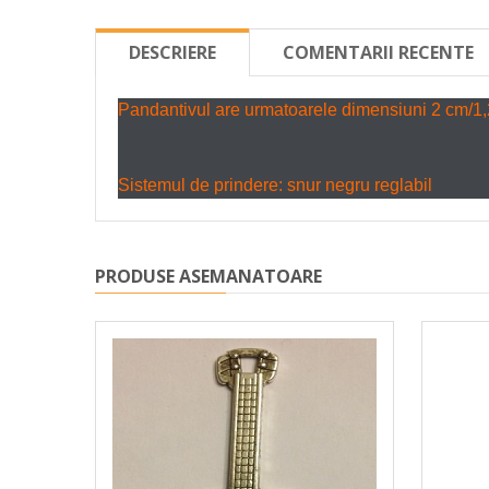
DESCRIERE
COMENTARII RECENTE
Pandantivul are urmatoarele dimensiuni 2 cm/1
Sistemul de prindere: snur negru reglabil
PRODUSE ASEMANATOARE