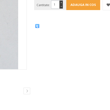
+
Cantitate:
−