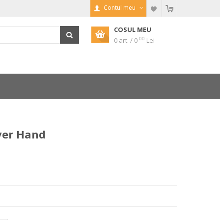
Contul meu
COSUL MEU
00
0 art. / 0
Lei
ver Hand