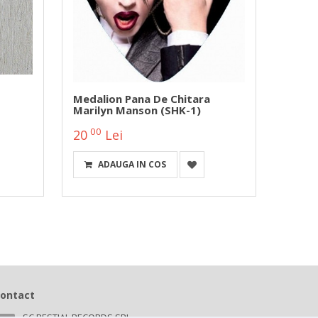
Medalion Pana De Chitara
Lant 
Marilyn Manson (SHK-1)
Edelst
00
00
20
Lei
40
ADAUGA IN COS
ALEG
ontact
SC BESTIAL RECORDS SRL