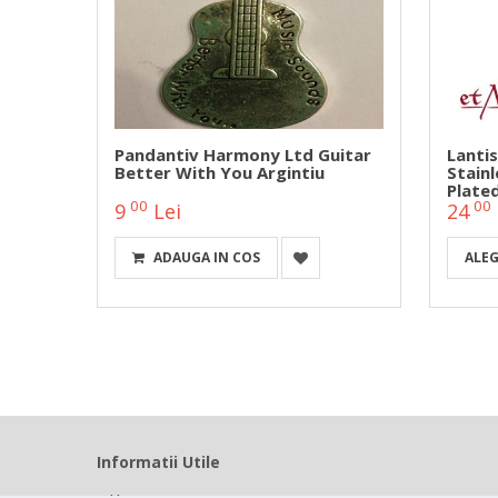
e
Pandantiv Harmony Ltd Guitar
Lanti
s
Better With You Argintiu
Stainl
Plate
00
00
9
Lei
24
ADAUGA IN COS
ALEG
Informatii Utile