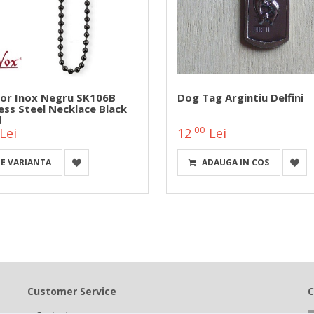
sor Inox Negru SK106B
Dog Tag Argintiu Delfini
ess Steel Necklace Black
d
00
Lei
12
Lei
E VARIANTA
ADAUGA IN COS
Customer Service
C