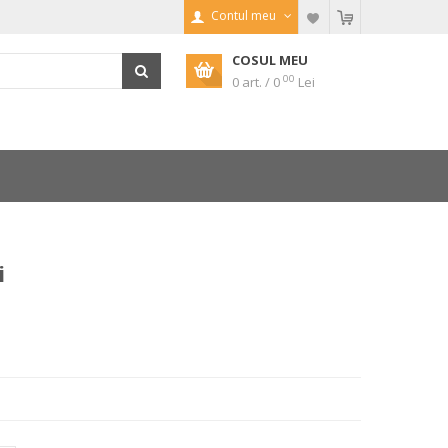
Contul meu
COSUL MEU
00
0 art. / 0
Lei
i