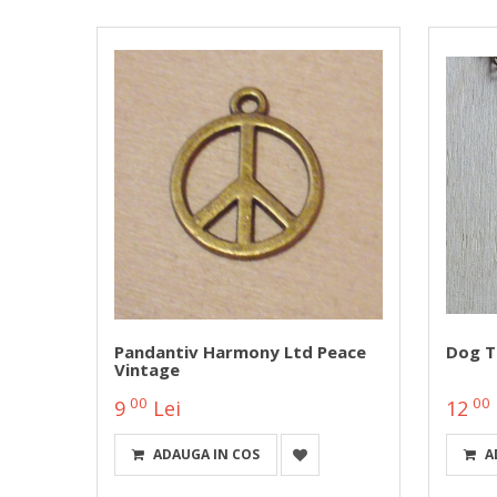
Pandantiv Harmony Ltd Peace
Dog Ta
Vintage
00
00
9
Lei
12
ADAUGA IN COS
A