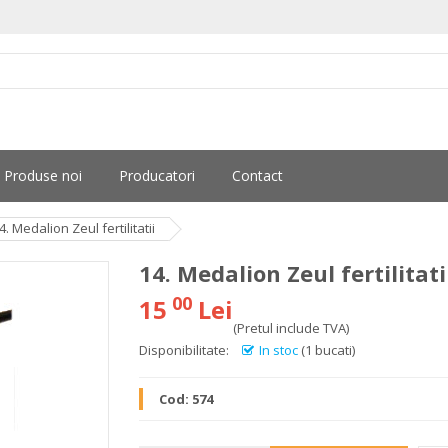
Produse noi
Producatori
Contact
4. Medalion Zeul fertilitatii
14. Medalion Zeul fertilitati
00
15
Lei
(Pretul include TVA)
Disponibilitate:
In stoc
(1 bucati)
Cod:
574