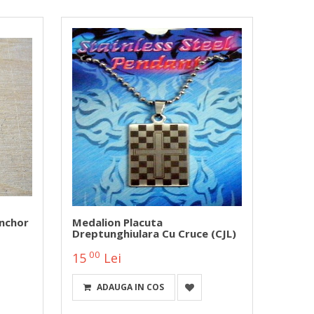
nchor
Medalion Placuta
Medal
Dreptunghiulara Cu Cruce (CJL)
ROSIE
00
00
15
Lei
20
ADAUGA IN COS
A