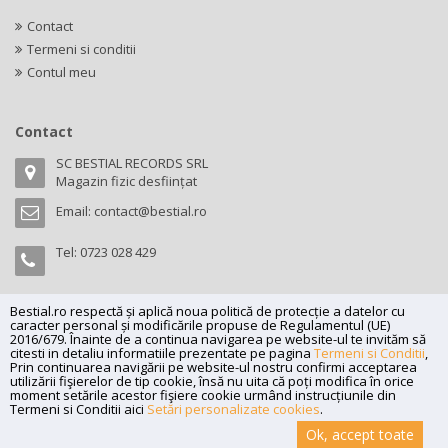
Contact
Termeni si conditii
Contul meu
Contact
SC BESTIAL RECORDS SRL
Magazin fizic desființat
Email:
contact@bestial.ro
Tel:
0723 028 429
Bestial.ro respectă și aplică noua politică de protecție a datelor cu
caracter personal și modificările propuse de Regulamentul (UE)
Copyright (C) 2026
bestial.ro -
All rights reserved.
2016/679. Înainte de a continua navigarea pe website-ul te invităm să
citesti in detaliu informatiile prezentate pe pagina
Termeni si Conditii
,
SC BESTIAL RECORDS SRL, Nr. R.C.: J35/345/2005, C.U.I.: RO17197870,
Prin continuarea navigării pe website-ul nostru confirmi acceptarea
Adresa: Magazin fizic desființat
utilizării fişierelor de tip cookie, însă nu uita că poți modifica în orice
moment setările acestor fişiere cookie urmând instrucțiunile din
Powered by
Net Interaction
.
Termeni si Conditii aici
Setări personalizate cookies
.
Ok, accept toate