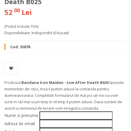
Death B025
00
52
Lei
(Pretul include TVA)
Disponibilitate:
Indisponibil
(0 bucati)
Cod:
35878
Produsul
Bandana Iron Maiden - Live After Death B025
lipseste
momentan din stoc, insa il putem aduce la comanda pentru
dumneavoastra. Completati formularul de mai jos iar noi va vom
scrie in cel mai scurt timp in cit timp il putem aduce. Daca sunteti de
acord cu termenul de livrare vom inregistra comanda.
Nume si prenume
Adresa de email