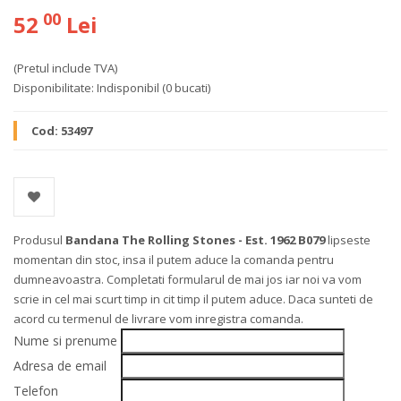
00
52
Lei
(Pretul include TVA)
Disponibilitate:
Indisponibil
(0 bucati)
Cod:
53497
Produsul
Bandana The Rolling Stones - Est. 1962 B079
lipseste
momentan din stoc, insa il putem aduce la comanda pentru
dumneavoastra. Completati formularul de mai jos iar noi va vom
scrie in cel mai scurt timp in cit timp il putem aduce. Daca sunteti de
acord cu termenul de livrare vom inregistra comanda.
Nume si prenume
Adresa de email
Telefon