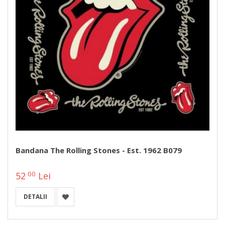
Bandana The Rolling Stones - Est. 1962 B079
00
52
Lei
DETALII