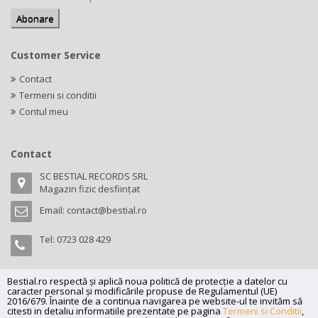
Customer Service
Contact
Termeni si conditii
Contul meu
Contact
SC BESTIAL RECORDS SRL
Magazin fizic desființat
Email:
contact@bestial.ro
Tel:
0723 028 429
Bestial.ro respectă și aplică noua politică de protecție a datelor cu
caracter personal și modificările propuse de Regulamentul (UE)
Copyright (C) 2026
bestial.ro -
All rights reserved.
2016/679. Înainte de a continua navigarea pe website-ul te invităm să
citesti in detaliu informatiile prezentate pe pagina
Termeni si Conditii
,
SC BESTIAL RECORDS SRL, Nr. R.C.: J35/345/2005, C.U.I.: RO17197870,