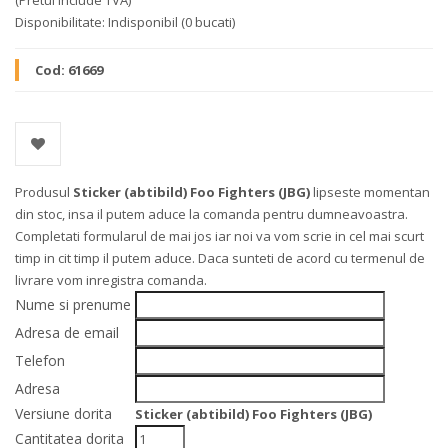
(Pretul include TVA)
Disponibilitate:
Indisponibil
(0 bucati)
Cod:
61669
Produsul
Sticker (abtibild) Foo Fighters (JBG)
lipseste momentan
din stoc, insa il putem aduce la comanda pentru dumneavoastra.
Completati formularul de mai jos iar noi va vom scrie in cel mai scurt
timp in cit timp il putem aduce. Daca sunteti de acord cu termenul de
livrare vom inregistra comanda.
Nume si prenume
Adresa de email
Telefon
Adresa
Versiune dorita
Sticker (abtibild) Foo Fighters (JBG)
Cantitatea dorita