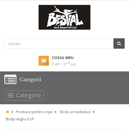
COSUL MEU
00
0 art. / 0
Lei
Categorii
Categorii
Produse pentru copii
Body-uri bebelusi
Body negru V.I.P.