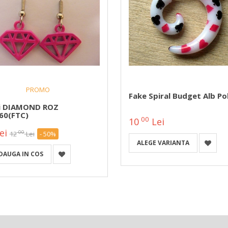
PROMO
Fake Spiral Budget Alb Po
i DIAMOND ROZ
60(FTC)
00
10
Lei
ei
00
12
Lei
- 50%
ALEGE VARIANTA
DAUGA IN COS