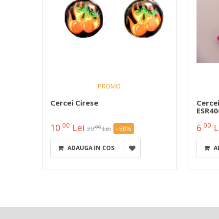
PROMO
De
Cercei Cirese
Cerce
ESR40
00
00
10
Lei
6
L
00
20
Lei
- 50%
ADAUGA IN COS
A