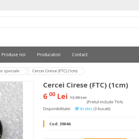
Produse noi
Producatori
Contact
te speciale
Cercei Cirese (FTC) (1cm)
Cercei Cirese (FTC) (1cm)
00
6
Lei
12.00 Lei
(Pretul include TVA)
Disponibilitate:
In stoc
(3 bucati)
Cod:
39046