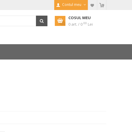
Contul meu
COSUL MEU
00
0 art. / 0
Lei