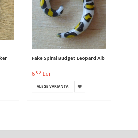
ker
Fake Spiral Budget Leopard Alb
Cerce
00
6
Lei
00
6
L
ALEGE VARIANTA
A