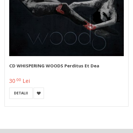
CD WHISPERING WOODS Perditus Et Dea
00
30
Lei
DETALII