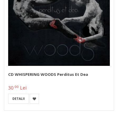
CD WHISPERING WOODS Perditus Et Dea
00
30
Lei
DETALII