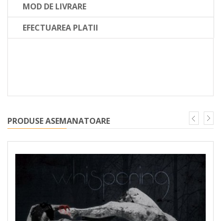
MOD DE LIVRARE
EFECTUAREA PLATII
Experimental punk rock, Bucuresti. Primul album al trupei,
lansat in 2012 de A&A Records. Proiect Paul Grigoriu (ex Rising
Shadow) si Matei Tibacu (Illuminati).
PRODUSE ASEMANATOARE