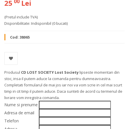
00
25
Lei
(Pretul include TVA)
Disponibilitate:
Indisponibil
(0 bucati)
Cod:
38065
Produsul
CD LOST SOCIETY Lost Society
lipseste momentan din
stoc, insa il putem aduce la comanda pentru dumneavoastra.
Completati formularul de mai jos iar noi va vom scrie in cel mai scurt
timp in cit timp il putem aduce. Daca sunteti de acord cu termenul de
livrare vom inregistra comanda.
Nume si prenume
Adresa de email
Telefon
Adresa