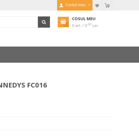
Contul meu
COSUL MEU
00
0 art. / 0
Lei
NNEDYS FC016