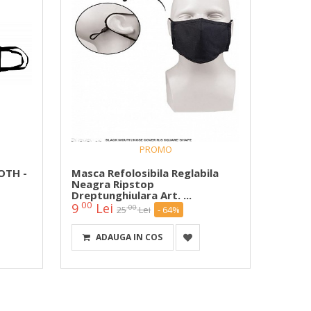
PROMO
OTH -
Masca Refolosibila Reglabila
Masca
Neagra Ripstop
Rust 
Dreptunghiulara Art. ...
00
00
9
Lei
15
00
25
Lei
- 64%
ADAUGA IN COS
A