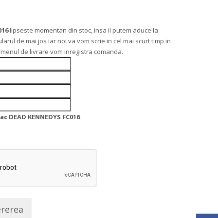
016
lipseste momentan din stoc, insa il putem aduce la
l de mai jos iar noi va vom scrie in cel mai scurt timp in
ermenul de livrare vom inregistra comanda.
ac DEAD KENNEDYS FC016
ererea