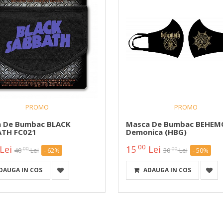
PROMO
PROMO
 De Bumbac BLACK
Masca De Bumbac BEHEM
TH FC021
Demonica (HBG)
00
Lei
15
Lei
00
00
40
Lei
- 62%
30
Lei
- 50%
DAUGA IN COS
ADAUGA IN COS