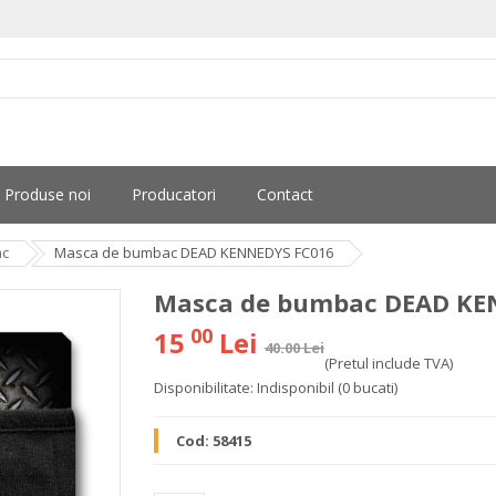
Produse noi
Producatori
Contact
ac
Masca de bumbac DEAD KENNEDYS FC016
Masca de bumbac DEAD KE
00
15
Lei
40.00 Lei
(Pretul include TVA)
Disponibilitate:
Indisponibil
(0 bucati)
Cod:
58415