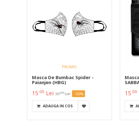
PROMO
ila
Masca De Bumbac Spider -
Masca
Paianjen (HBG)
SABBA
00
00
15
Lei
15
00
30
Lei
- 50%
ADAUGA IN COS
A