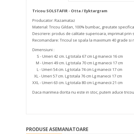
Tricou SOLSTAFIR - Otta / Eyktargram
Producator: Razamataz
Material: Tricou Gildan, 100% bumbac, greutate specific
Descriere: produs de calitate superioara, imprimat prin s
Recomandare: Tricoul se spala la maximum 40 grade si 
Dimensiuni :
S - Umeri 42 cm. Lg totala 67 cm Lg manecii 16 cm
M - Umeri 49 cm. Lg totala 70 cm Lg manecii 17 cm
L - Umeri 54 cm. Lg totala 74 cm Lg manecii 17 cm
XL - Umeri 57 cm. Lg totala 76 cm Lg manecii 17 cm
XXL - Umeri 63 cm. Lg totala 80 cm Lg manecii 21 cm
Daca marimea dorita nu este in stoc, putem aduce trico
PRODUSE ASEMANATOARE