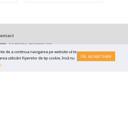
ontact
SC BESTIAL RECORDS SRL
Bv 16 Decembrie 1989 nr 43, in curte la Neuromed,
ainte de a continua navigarea pe website-ul te
300218, Timisoara
Ok, accept toate
a utilizării fişierelor de tip cookie, însă nu
Email:
contact@bestial.ro
s
.
Tel:
0770 409 870