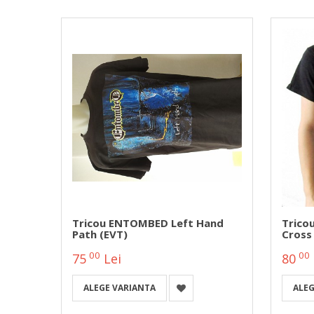
r,
Tricou ENTOMBED Left Hand
Trico
Path (EVT)
Cross
00
00
75
Lei
80
ALEGE VARIANTA
ALEG