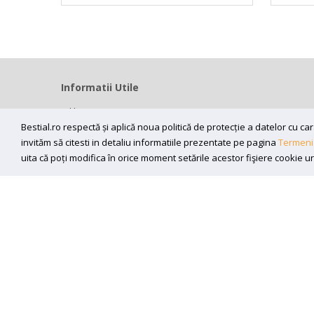
Informatii Utile
Home
Modalitati livrare
Bestial.ro respectă și aplică noua politică de protecție a datelor cu 
invităm să citesti in detaliu informatiile prezentate pe pagina
Termeni 
Efectuarea platii
uita că poți modifica în orice moment setările acestor fişiere cookie u
ANPC
Sunt de acord sa primesc newslettere
Copyright (C) 2026
bestial.ro -
All rights reserved.
SC BESTIAL RECORDS SRL, Nr. R.C.: J35/345/2005, C.U.I.: RO1
300218, Timisoara