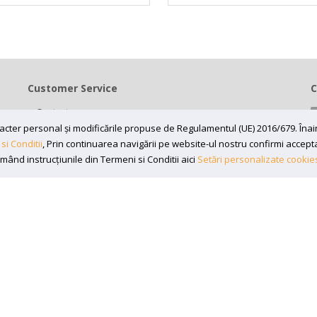
Customer Service
C
Contact
Termeni si conditii
caracter personal și modificările propuse de Regulamentul (UE) 2016/679. În
si Conditii
, Prin continuarea navigării pe website-ul nostru confirmi acceptare
Contul meu
rmând instrucțiunile din Termeni si Conditii aici
Setări personalizate cookie
7197870, Adresa: Bv 16 Decembrie 1989 nr 43, in curte la Neuromed,