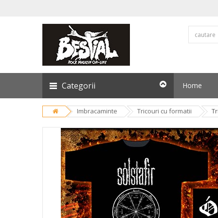
Categorii
Home
Imbracaminte
Tricouri cu formatii
Tr