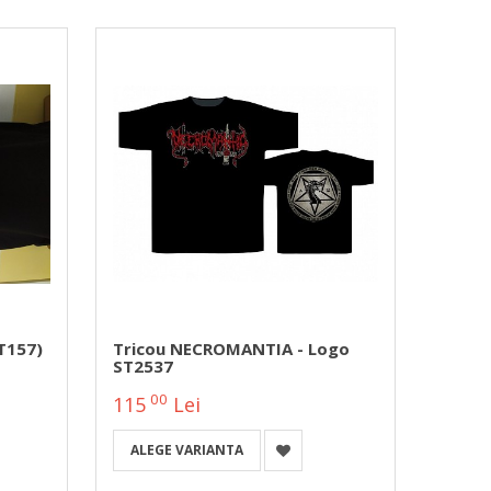
T157)
Tricou NECROMANTIA - Logo
Trico
ST2537
(TBR)
00
00
115
Lei
75
ALEGE VARIANTA
ALEG