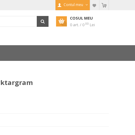
Contul meu
COSUL MEU
00
0 art. / 0
Lei
Eyktargram