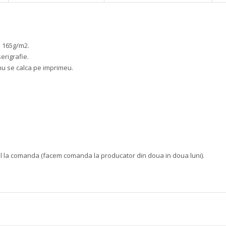
a 165g/m2.
erigrafie.
nu se calca pe imprimeu.
ul la comanda (facem comanda la producator din doua in doua luni).