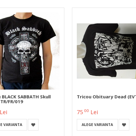
u BLACK SABBATH Skull
Tricou Obituary Dead (EV
 TR/FR/019
00
Lei
75
Lei
E VARIANTA
ALEGE VARIANTA