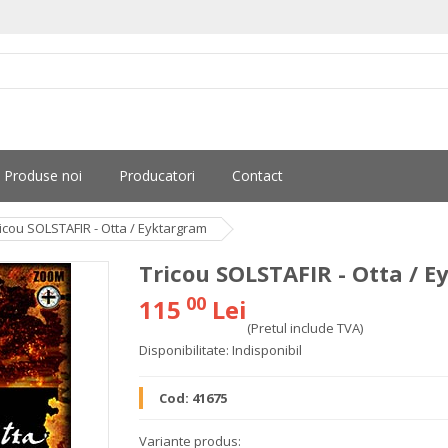
Produse noi
Producatori
Contact
icou SOLSTAFIR - Otta / Eyktargram
Tricou SOLSTAFIR - Otta / 
00
115
Lei
(Pretul include TVA)
Disponibilitate:
Indisponibil
Cod:
41675
Variante produs: