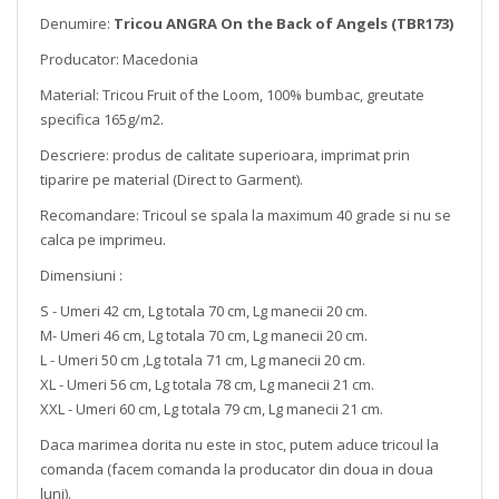
Denumire:
Tricou ANGRA On the Back of Angels (TBR173)
Producator: Macedonia
Material: Tricou Fruit of the Loom, 100% bumbac, greutate
specifica 165g/m2.
Descriere: produs de calitate superioara, imprimat prin
tiparire pe material (Direct to Garment).
Recomandare: Tricoul se spala la maximum 40 grade si nu se
calca pe imprimeu.
Dimensiuni :
S - Umeri 42 cm, Lg totala 70 cm, Lg manecii 20 cm.
M- Umeri 46 cm, Lg totala 70 cm, Lg manecii 20 cm.
L - Umeri 50 cm ,Lg totala 71 cm, Lg manecii 20 cm.
XL - Umeri 56 cm, Lg totala 78 cm, Lg manecii 21 cm.
XXL - Umeri 60 cm, Lg totala 79 cm, Lg manecii 21 cm.
Daca marimea dorita nu este in stoc, putem aduce tricoul la
comanda (facem comanda la producator din doua in doua
luni).