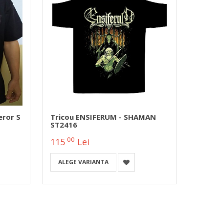
eror S
Tricou ENSIFERUM - SHAMAN
Trico
ST2416
Time 
00
00
115
Lei
75
ALEGE VARIANTA
ALEG