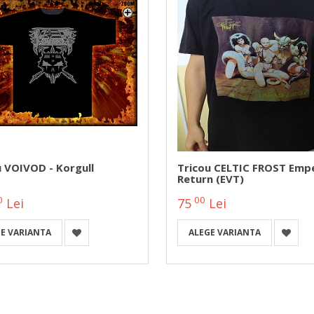
u VOIVOD - Korgull
Tricou CELTIC FROST Emp
Return (EVT)
0
00
Lei
75
Lei
E VARIANTA
ALEGE VARIANTA