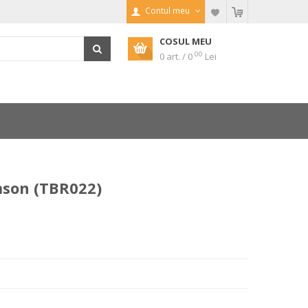
Contul meu
COSUL MEU
00
0 art. / 0
Lei
mson (TBR022)