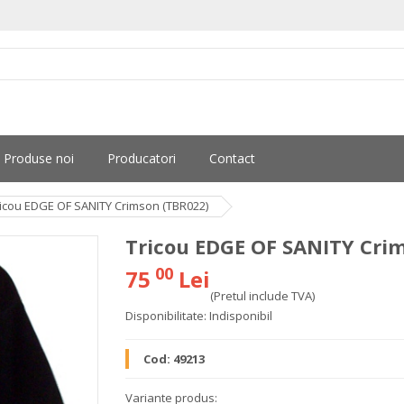
Produse noi
Producatori
Contact
icou EDGE OF SANITY Crimson (TBR022)
Tricou EDGE OF SANITY Cri
00
75
Lei
(Pretul include TVA)
Disponibilitate:
Indisponibil
Cod:
49213
Variante produs: