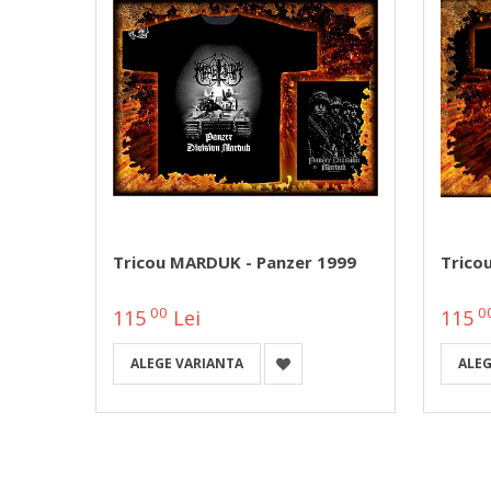
ry Of
Tricou MARDUK - Panzer 1999
Trico
00
0
115
Lei
115
ALEGE VARIANTA
ALEG