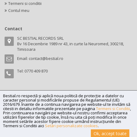
Termeni si conditii
Contul meu
Contact
SC BESTIAL RECORDS SRL
Bv 16 Decembrie 1989 nr 43, in curte la Neuromed, 300218,
Timisoara
Email:
contact@bestial.ro
Tel:
0770 409 870
Bestial.ro respectă și aplică noua politică de protecție a datelor cu
Copyright (C) 2026
bestial.ro -
All rights reserved.
caracter personal și modificările propuse de Regulamentul (UE)
SC BESTIAL RECORDS SRL, Nr. R.C.: J35/345/2005, C.U.I.: RO17197870,
2016/679. Înainte de a continua navigarea pe website-ul te invităm să
citesti in detaliu informatiile prezentate pe pagina
Termeni si Conditii
,
Adresa: Bv 16 Decembrie 1989 nr 43, in curte la Neuromed, 300218,
Prin continuarea navigării pe website-ul nostru confirmi acceptarea
Timisoara
utilizării fişierelor de tip cookie, însă nu uita că poți modifica în orice
moment setările acestor fişiere cookie urmând instrucțiunile din
Powered by
Net Interaction
.
Termeni si Conditii aici
Setări personalizate cookies
.
Ok, accept toate