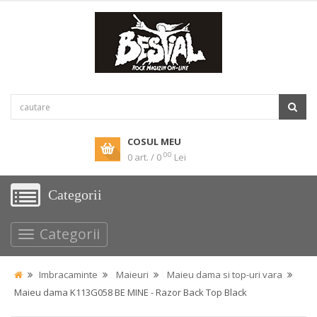
COSUL MEU
00
0 art. / 0
Lei
Categorii
Categorii
Imbracaminte
Maieuri
Maieu dama si top-uri vara
Maieu dama K113G058 BE MINE - Razor Back Top Black