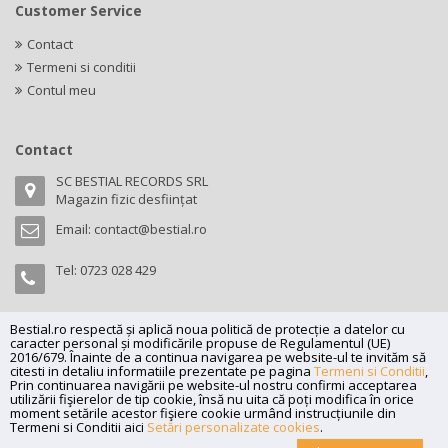
Customer Service
Contact
Termeni si conditii
Contul meu
Contact
SC BESTIAL RECORDS SRL
Magazin fizic desființat
Email:
contact@bestial.ro
Tel:
0723 028 429
Bestial.ro respectă și aplică noua politică de protecție a datelor cu
caracter personal și modificările propuse de Regulamentul (UE)
Copyright (C) 2026
bestial.ro -
All rights reserved.
2016/679. Înainte de a continua navigarea pe website-ul te invităm să
citesti in detaliu informatiile prezentate pe pagina
Termeni si Conditii
,
SC BESTIAL RECORDS SRL, Nr. R.C.: J35/345/2005, C.U.I.: RO17197870,
Prin continuarea navigării pe website-ul nostru confirmi acceptarea
Adresa: Magazin fizic desființat
utilizării fişierelor de tip cookie, însă nu uita că poți modifica în orice
moment setările acestor fişiere cookie urmând instrucțiunile din
Powered by
Net Interaction
.
Termeni si Conditii aici
Setări personalizate cookies
.