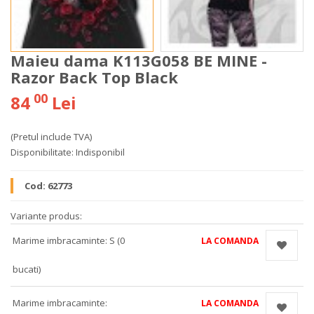
Maieu dama K113G058 BE MINE -
Razor Back Top Black
00
84
Lei
(Pretul include TVA)
Disponibilitate:
Indisponibil
Cod:
62773
Variante produs:
Marime imbracaminte: S (0
LA COMANDA
bucati)
Marime imbracaminte:
LA COMANDA