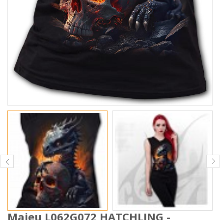
Maieu L062G072 HATCHLING -