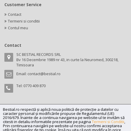
Customer Service
Contact
Termeni si conditii
Contul meu
Contact
SC BESTIAL RECORDS SRL
Bv 16 Decembrie 1989 nr 43, in curte la Neuromed, 300218,
Timisoara
Email:
contact@bestial.ro
Tel:
0770 409 870
Bestial.ro respectă și aplică noua politică de protecție a datelor cu
Copyright (C) 2026
bestial.ro -
All rights reserved.
caracter personal și modificările propuse de Regulamentul (UE)
SC BESTIAL RECORDS SRL, Nr. R.C.: J35/345/2005, C.U.I.: RO17197870,
2016/679. Înainte de a continua navigarea pe website-ul te invităm să
citesti in detaliu informatiile prezentate pe pagina
Termeni si Conditii
,
Adresa: Bv 16 Decembrie 1989 nr 43, in curte la Neuromed, 300218,
Prin continuarea navigării pe website-ul nostru confirmi acceptarea
Timisoara
utilizării fişierelor de tip cookie, însă nu uita că poți modifica în orice