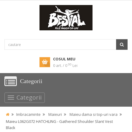
COSUL MEU
00
0 art. / 0
Lei
Categorii
Categorii
Imbracaminte
Maieuri
Maieu dama si top-uri vara
Maieu L062G072 HATCHLING - Gathered Shoulder Slant Vest
Black