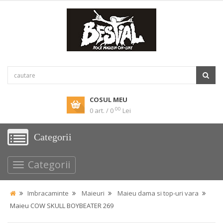
COSUL MEU
00
0 art. / 0
Lei
Categorii
Categorii
Imbracaminte
Maieuri
Maieu dama si top-uri vara
Maieu COW SKULL BOYBEATER 269