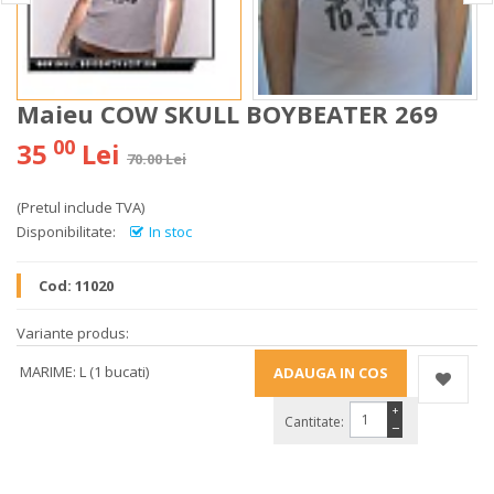
Maieu COW SKULL BOYBEATER 269
00
35
Lei
70.00 Lei
(Pretul include TVA)
Disponibilitate:
In stoc
Cod:
11020
Variante produs:
MARIME: L (1 bucati)
+
Cantitate:
−