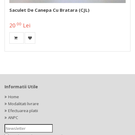
Saculet De Canepa Cu Bratara (CJL)
00
20
Lei
Informatii Utile
Home
Modalitati livrare
Efectuarea platii
ANPC