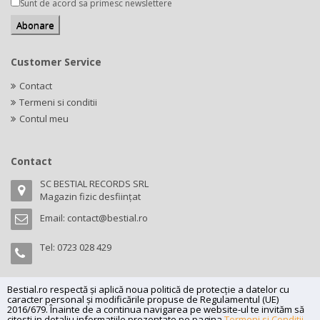
Sunt de acord sa primesc newslettere
Customer Service
Contact
Termeni si conditii
Contul meu
Contact
SC BESTIAL RECORDS SRL
Magazin fizic desființat
Email:
contact@bestial.ro
Tel:
0723 028 429
Bestial.ro respectă și aplică noua politică de protecție a datelor cu
caracter personal și modificările propuse de Regulamentul (UE)
Copyright (C) 2026
bestial.ro -
All rights reserved.
2016/679. Înainte de a continua navigarea pe website-ul te invităm să
citesti in detaliu informatiile prezentate pe pagina
Termeni si Conditii
,