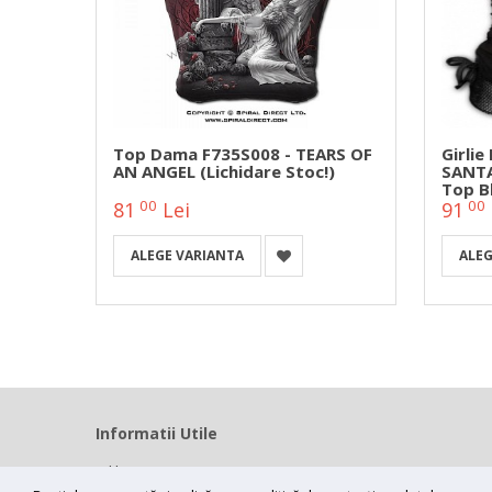
8
Top Dama F735S008 - TEARS OF
Girli
AN ANGEL (Lichidare Stoc!)
SANTA
Top Bl
00
00
81
Lei
91
ALEGE VARIANTA
ALEG
Informatii Utile
Home