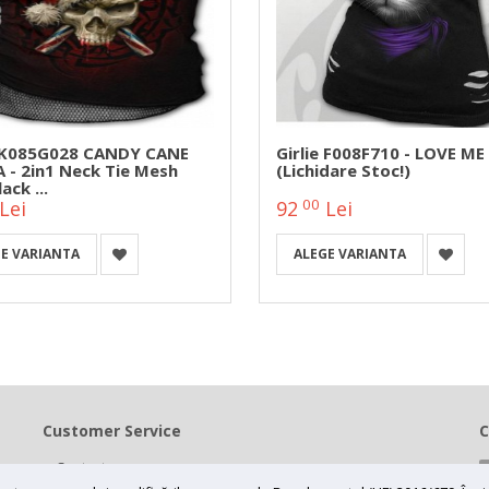
e K085G028 CANDY CANE
Girlie F008F710 - LOVE ME
 - 2in1 Neck Tie Mesh
(Lichidare Stoc!)
ack ...
00
Lei
92
Lei
E VARIANTA
ALEGE VARIANTA
Customer Service
C
Contact