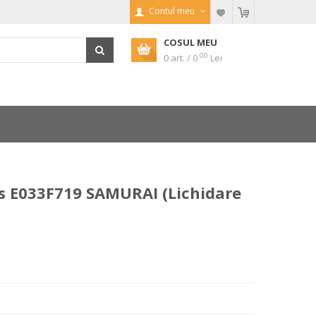
Contul meu
COSUL MEU
00
0 art. / 0
Lei
os E033F719 SAMURAI (Lichidare