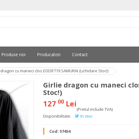
Produse noi
Producatori
Contact
e dragon cu maneci clos E033F719 SAMURAI (Lichidare Stoc!)
Girlie dragon cu maneci cl
Stoc!)
00
127
Lei
(Pretul include TVA)
Disponibilitate:
In stoc
Cod:
57454