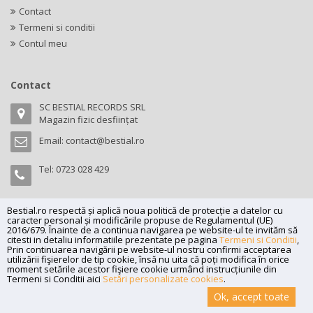
Contact
Termeni si conditii
Contul meu
Contact
SC BESTIAL RECORDS SRL
Magazin fizic desființat
Email:
contact@bestial.ro
Tel:
0723 028 429
Bestial.ro respectă și aplică noua politică de protecție a datelor cu
caracter personal și modificările propuse de Regulamentul (UE)
Copyright (C) 2026
bestial.ro -
All rights reserved.
2016/679. Înainte de a continua navigarea pe website-ul te invităm să
citesti in detaliu informatiile prezentate pe pagina
Termeni si Conditii
,
SC BESTIAL RECORDS SRL, Nr. R.C.: J35/345/2005, C.U.I.: RO17197870,
Prin continuarea navigării pe website-ul nostru confirmi acceptarea
Adresa: Magazin fizic desființat
utilizării fişierelor de tip cookie, însă nu uita că poți modifica în orice
moment setările acestor fişiere cookie urmând instrucțiunile din
Powered by
Net Interaction
.
Termeni si Conditii aici
Setări personalizate cookies
.
Ok, accept toate