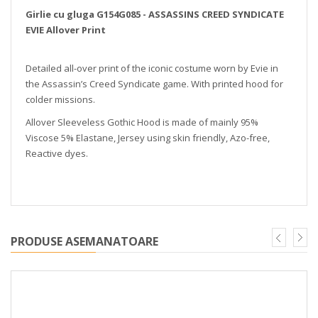
Girlie cu gluga G154G085 - ASSASSINS CREED SYNDICATE
EVIE Allover Print
Detailed all-over print of the iconic costume worn by Evie in
the Assassin’s Creed Syndicate game. With printed hood for
colder missions.
Allover Sleeveless Gothic Hood is made of mainly 95%
Viscose 5% Elastane, Jersey using skin friendly, Azo-free,
Reactive dyes.
PRODUSE ASEMANATOARE