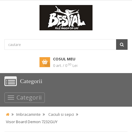
COSUL MEU
00
0 art. / 0
Lei
Categorii
Categorii
Imbracaminte
Caciuli si sepci
Visor Board Demon 7232GUY