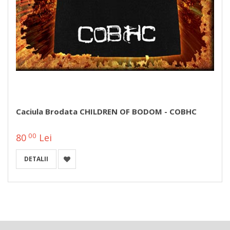
Caciula Brodata CHILDREN OF BODOM - COBHC
00
80
Lei
DETALII