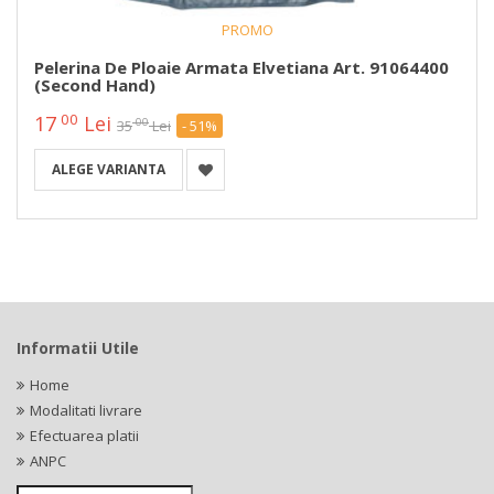
PROMO
Pelerina De Ploaie Armata Elvetiana Art. 91064400
(second Hand)
00
17
Lei
00
35
Lei
- 51%
ALEGE VARIANTA
Informatii Utile
Home
Modalitati livrare
Efectuarea platii
ANPC