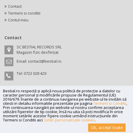
Contact
Termeni si conditii
Contul meu
Contact
SC BESTIAL RECORDS SRL
Magazin fizic desființat
Email:
contact@bestial.ro
Tel:
0723 028 429
Bestial.ro respectă și aplică noua politică de protecție a datelor cu
caracter personal și modificările propuse de Regulamentul (UE)
Copyright (C) 2026
bestial.ro -
All rights reserved.
2016/679. Înainte de a continua navigarea pe website-ul te invităm să
citesti in detaliu informatiile prezentate pe pagina
Termeni si Conditii
,
SC BESTIAL RECORDS SRL, Nr. R.C.: J35/345/2005, C.U.I.: RO17197870,
Prin continuarea navigării pe website-ul nostru confirmi acceptarea
Adresa: Magazin fizic desființat
utilizării fişierelor de tip cookie, însă nu uita că poți modifica în orice
moment setările acestor fişiere cookie urmând instrucțiunile din
Powered by
Net Interaction
.
Termeni si Conditii aici
Setări personalizate cookies
.
Ok, accept toate