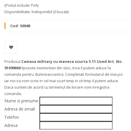
(Pretul include TVA)
Disponibilitate:
Indisponibil
(0 bucati)
Cod:
56948
Produsul
Camasa military cu maneca scurta 5.11 Used Art. No.
91099000
lipseste momentan din stoc, insa il putem aduce la
comanda pentru dumneavoastra. Completati formularul de mai jos
iar noi va vom scrie in cel mai scurt timp in cit timp il putem aduce.
Daca sunteti de acord cu termenul de livrare vom inregistra
comanda.
Nume si prenume
Adresa de email
Telefon
Adresa