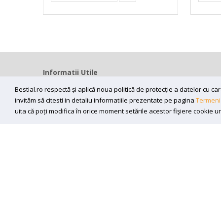
Informatii Utile
Home
Bestial.ro respectă și aplică noua politică de protecție a datelor cu 
Modalitati livrare
invităm să citesti in detaliu informatiile prezentate pe pagina
Termeni 
uita că poți modifica în orice moment setările acestor fişiere cookie u
Efectuarea platii
ANPC
Sunt de acord sa primesc newslettere
Copyright (C) 2026
bestial.ro -
All rights reserved.
SC BESTIAL RECORDS SRL, Nr. R.C.: J35/345/2005, C.U.I.: RO17