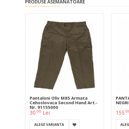
PRODUSE ASEMANATOARE
Pantaloni Oliv M85 Armata
PANTA
Cehoslovaca Second Hand Art.-
NEGRI
Nr. 91155000
00
0
30
Lei
155
ALEGE VARIANTA
ALEG