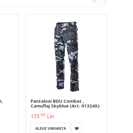
U,
Pantaloni BDU Combat ,
Panta
Camuflaj Skyblue (Art. 01324X)
No.17
PREWA
00
00
135
Lei
65
ALEGE VARIANTA
ALEG