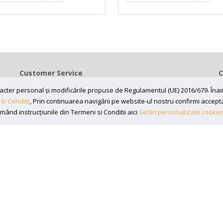
Customer Service
C
Contact
caracter personal și modificările propuse de Regulamentul (UE) 2016/679. În
Termeni si conditii
si Conditii
, Prin continuarea navigării pe website-ul nostru confirmi acceptare
rmând instrucțiunile din Termeni si Conditii aici
Setări personalizate cookie
Contul meu
197870, Adresa: Magazin fizic desființat