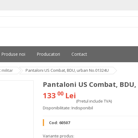
Produse noi
Producatori
Contact
militar
Pantaloni US Combat, BDU, urban No.01324U
Pantaloni US Combat, BDU,
00
133
Lei
(Pretul include TVA)
Disponibilitate:
Indisponibil
Cod:
60507
Variante produs: