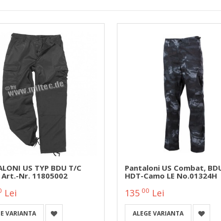
LONI US TYP BDU T/C
Pantaloni US Combat, BD
 Art.-Nr. 11805002
HDT-Camo LE No.01324H
0
00
Lei
135
Lei
E VARIANTA
ALEGE VARIANTA