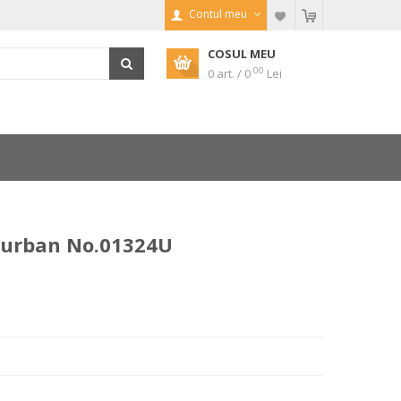
Contul meu
COSUL MEU
00
0 art. / 0
Lei
 urban No.01324U