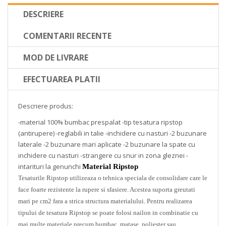
DESCRIERE
COMENTARII RECENTE
MOD DE LIVRARE
EFECTUAREA PLATII
Descriere produs:
-material 100% bumbac prespalat -tip tesatura ripstop
(antirupere) -reglabili in talie -inchidere cu nasturi -2 buzunare
laterale -2 buzunare mari aplicate -2 buzunare la spate cu
inchidere cu nasturi -strangere cu snur in zona gleznei -
intarituri la genunchi
Material Ripstop
Tesaturile Ripstop utilizeaza o tehnica speciala de consolidare care le
face foarte rezistente la rupere si sfasiere. Acestea suporta greutati
mari pe cm2 fara a strica structura materialului. Pentru realizarea
tipului de tesatura Ripstop se poate folosi nailon in combinatie cu
mai multe materiale precum bumbac, matase, poliester sau