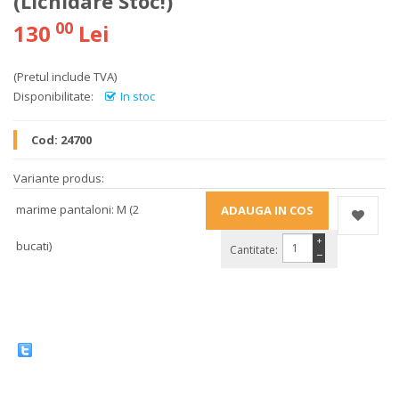
(Lichidare Stoc!)
00
130
Lei
(Pretul include TVA)
Disponibilitate:
In stoc
Cod:
24700
Variante produs:
marime pantaloni: M (2
+
bucati)
Cantitate:
−