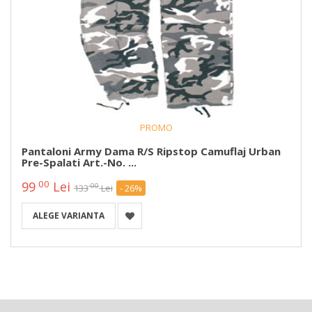
PROMO
Pantaloni Army Dama R/S Ripstop Camuflaj Urban
Pre-Spalati Art.-No. ...
00
99
Lei
00
133
Lei
- 26%
ALEGE VARIANTA