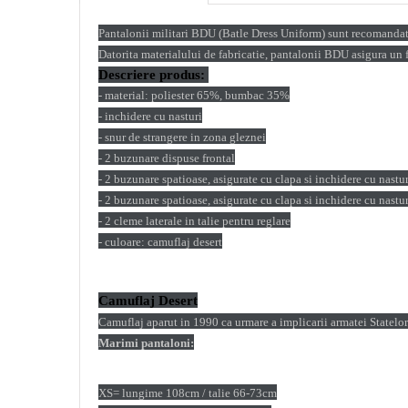
Pantalonii militari BDU (Batle Dress Uniform) sunt recomandati 
Datorita materialului de fabricatie, pantalonii BDU asigura un 
Descriere produs:
- material: poliester 65%, bumbac 35%
- inchidere cu nasturi
- snur de strangere in zona gleznei
- 2 buzunare dispuse frontal
- 2 buzunare spatioase, asigurate cu clapa si inchidere cu nastu
- 2 buzunare spatioase, asigurate cu clapa si inchidere cu nastur
- 2 cleme laterale in talie pentru reglare
- culoare: camuflaj desert
Camuflaj
Desert
Camuflaj aparut in 1990 ca urmare a implicarii armatei Statelor
Marimi pantaloni:
XS= lungime 108cm / talie 66-73cm