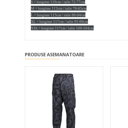
S = lungime 110cm / talie 72-77cm
M = lungime 113cm / talie 78-85cm
L = lungime 115cm / talie 86-94cm
XL = lungime 117cm / talie 95-99cm
XXL= lungime 117cm / talie 100-104cm
PRODUSE ASEMANATOARE