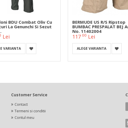
loni BDU Combat Oliv Cu
BERMUDE US R/S Ripstop
turi La Genunchi Si Sezut
BUMBAC PRESPALAT BEJ Ar
.
No. 11402004
0
00
Lei
117
Lei
E VARIANTA
ALEGE VARIANTA
Customer Service
C
Contact
Termeni si conditii
Contul meu