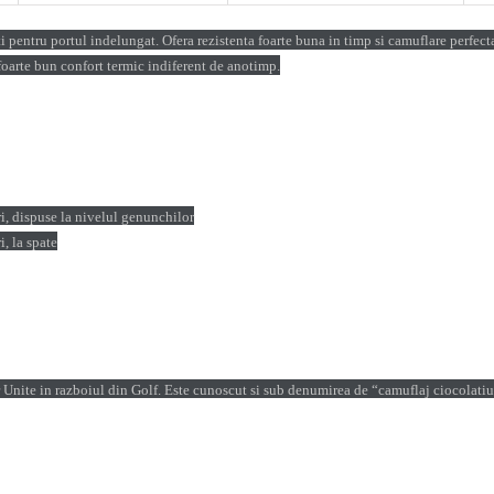
pentru portul indelungat. Ofera rezistenta foarte buna in timp si camuflare perfecta
foarte bun confort termic indiferent de anotimp.
ri, dispuse la nivelul genunchilor
i, la spate
 Unite in razboiul din Golf. Este cunoscut si sub denumirea de “camuflaj ciocolatiu