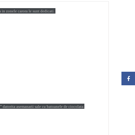
 in zonele carora le sunt dedicati.
” datorita asemanarii sale cu batoanele de ciocolata.