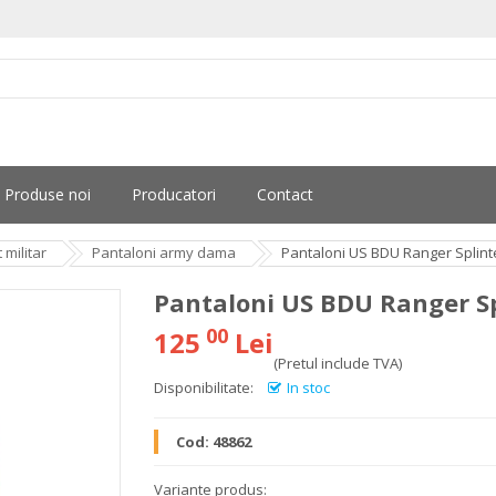
Produse noi
Producatori
Contact
militar
Pantaloni army dama
Pantaloni US BDU Ranger Splint
Pantaloni US BDU Ranger S
00
125
Lei
(Pretul include TVA)
Disponibilitate:
In stoc
Cod:
48862
Variante produs: