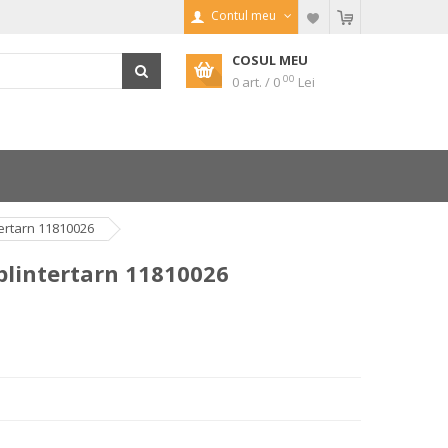
Contul meu
COSUL MEU
00
0 art. / 0
Lei
ertarn 11810026
plintertarn 11810026