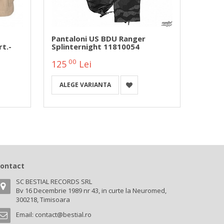
Pantaloni US BDU Ranger
Panta
t.-
Splinternight 11810054
Camuf
118100
00
0
125
Lei
125
ALEGE VARIANTA
ALEG
ontact
SC BESTIAL RECORDS SRL
Bv 16 Decembrie 1989 nr 43, in curte la Neuromed,
300218, Timisoara
Email:
contact@bestial.ro