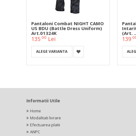
 BDU
Pantaloni Combat NIGHT CAMO
Panta
US BDU (Battle Dress Uniform)
Intari
Art.01324K
(Art. ..
00
0
135
Lei
139
ALEGE VARIANTA
ALEG
Informatii Utile
Home
Modalitati livrare
Efectuarea platii
ANPC