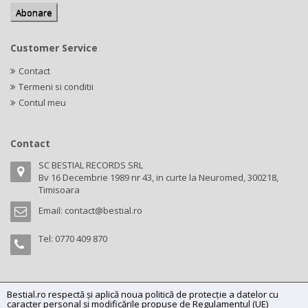
Customer Service
Contact
Termeni si conditii
Contul meu
Contact
SC BESTIAL RECORDS SRL
Bv 16 Decembrie 1989 nr 43, in curte la Neuromed, 300218,
Timisoara
Email:
contact@bestial.ro
Tel:
0770 409 870
Bestial.ro respectă și aplică noua politică de protecție a datelor cu
Copyright (C) 2026
bestial.ro -
All rights reserved.
caracter personal și modificările propuse de Regulamentul (UE)