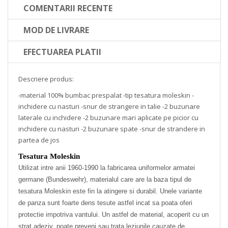
COMENTARII RECENTE
MOD DE LIVRARE
EFECTUAREA PLATII
Descriere produs:
-material 100% bumbac prespalat -tip tesatura moleskin -
inchidere cu nasturi -snur de strangere in talie -2 buzunare
laterale cu inchidere -2 buzunare mari aplicate pe picior cu
inchidere cu nasturi -2 buzunare spate -snur de strandere in
partea de jos
Tesatura Moleskin
Utilizat intre anii 1960-1990 la fabricarea uniformelor armatei
germane (Bundeswehr), materialul care are la baza tipul de
tesatura Moleskin este fin la atingere si durabil. Unele variante
de panza sunt foarte dens tesute astfel incat sa poata oferi
protectie impotriva vantului. Un astfel de material, acoperit cu un
strat adeziv, poate preveni sau trata leziunile cauzate de