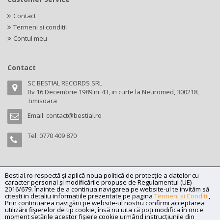
Contact
Termeni si conditii
Contul meu
Contact
SC BESTIAL RECORDS SRL
Bv 16 Decembrie 1989 nr 43, in curte la Neuromed, 300218,
Timisoara
Email:
contact@bestial.ro
Tel:
0770 409 870
Bestial.ro respectă și aplică noua politică de protecție a datelor cu
Copyright (C) 2026
bestial.ro -
All rights reserved.
caracter personal și modificările propuse de Regulamentul (UE)
SC BESTIAL RECORDS SRL, Nr. R.C.: J35/345/2005, C.U.I.: RO17197870,
2016/679. Înainte de a continua navigarea pe website-ul te invităm să
citesti in detaliu informatiile prezentate pe pagina
Termeni si Conditii
,
Adresa: Bv 16 Decembrie 1989 nr 43, in curte la Neuromed, 300218,
Prin continuarea navigării pe website-ul nostru confirmi acceptarea
Timisoara
utilizării fişierelor de tip cookie, însă nu uita că poți modifica în orice
moment setările acestor fişiere cookie urmând instrucțiunile din
Powered by
Net Interaction
.